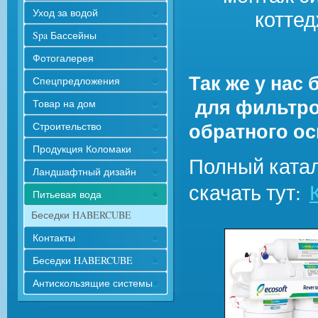
котте
Уход за водой
Spa Бассейны
Фотогалерея
Так же у нас
Спецпредложения
для фильтров
Товар на дом
обратного ос
Строительство
Продукция Коломаки
Полный катал
Ландшафтный дизайн
скачать тут:
Питьевая вода
Беседки HABERCUBE
Контакты
Беседки HABERCUBE
Антискользящие системы